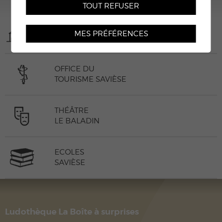
TOUT REFUSER
MUNICIPALITÉ
MES PRÉFÉRENCES
DE SAVIÈSE
OFFICE DU
TOURISME SAVIÈSE
THÉÂTRE
LE BALADIN
ECOLES
SAVIÈSE
Ludothèque La Boîte à surprises