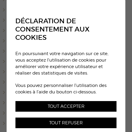
Reynard Carmen
DÉCLARATION DE
Solliard Maria-Cinzia
CONSENTEMENT AUX
Pellaud Fabienne
COOKIES
Duc Katy
Richard Nathalie
En poursuivant votre navigation sur ce site,
vous acceptez l'utilisation de cookies pour
Reynard Catherine
améliorer votre expérience utilisateur et
De Carlo Mary
réaliser des statistiques de visites.
Ferilli Valérie
Vous pouvez personnaliser l'utilisation des
cookies à l'aide du bouton ci-dessous.
Fisch Isabelle
Reynard Aude
TOUT ACCEPTER
Felix Gorette
TOUT REFUSER
Conde Laura