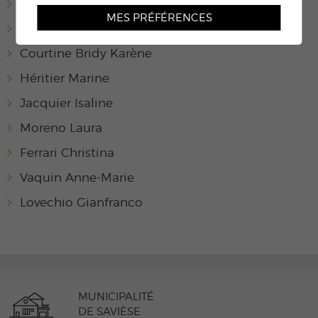
Parrault Elvira
MES PRÉFÉRENCES
Luyet Joëlle
Courtine Bridy Karène
Héritier Marine
Jacquier Isaline
Moreno Laura
Ferrari Christina
Vaquin Anne-Marie
Lovechio Gianfranco
MUNICIPALITÉ
DE SAVIÈSE