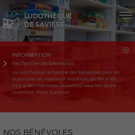
LUDOTHÈQUE
MENU
DE SAVIÈSE
INFORMATION
Recherche de bénévoles
La ludothèque recherche des bénévoles pour les
ouvertures les mardis et vendredis de 16h à 18h.
S'il y a des intéressés, annoncez-vous lors d'une
ouverture. Merci d'avance
Plus d'infos
NOS BÉNÉVOLES